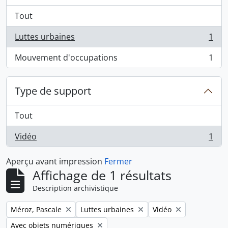
Tout
Luttes urbaines
1
, 1 résultats
Mouvement d'occupations
1
, 1 résultats
Type de support
Tout
Vidéo
1
, 1 résultats
Aperçu avant impression
Fermer
Affichage de 1 résultats
Description archivistique
Remove filter:
Remove filter:
Remove filter:
Méroz, Pascale
Luttes urbaines
Vidéo
Remove filter:
Avec objets numériques