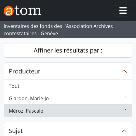
Skip to main content
Togg
Inventaires des fonds des l'Association Archives
contestataires - Genève
Affiner les résultats par :
Producteur
Tout
Glardon, Marie-Jo
1
, 1 résultats
Méroz, Pascale
1
, 1 résultats
Sujet