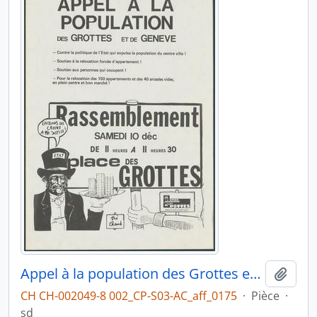
Appel à la population des Grottes et de Genève
Ajout
CH CH-002049-8 002_CP-S03-AC_aff_0175
·
Pièce
·
sd