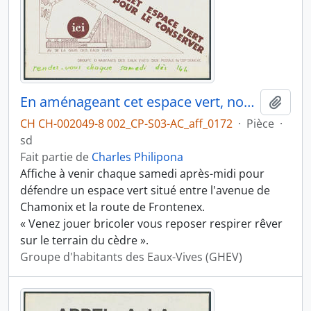
En aménageant cet espace vert, nous luttons pour le conserver
Ajout
CH CH-002049-8 002_CP-S03-AC_aff_0172
·
Pièce
·
sd
Fait partie de
Charles Philipona
Affiche à venir chaque samedi après-midi pour
défendre un espace vert situé entre l'avenue de
Chamonix et la route de Frontenex.
« Venez jouer bricoler vous reposer respirer rêver
sur le terrain du cèdre ».
Groupe d'habitants des Eaux-Vives (GHEV)