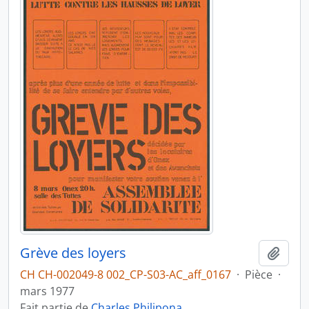
Grève des loyers
Ajout
CH CH-002049-8 002_CP-S03-AC_aff_0167
·
Pièce
·
mars 1977
Fait partie de
Charles Philipona