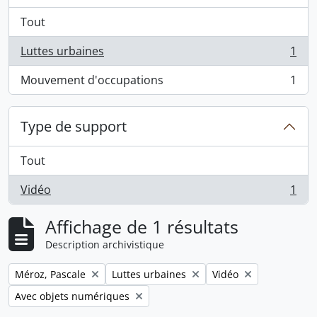
Tout
Luttes urbaines
1
, 1 résultats
Mouvement d'occupations
1
, 1 résultats
Type de support
Tout
Vidéo
1
, 1 résultats
Affichage de 1 résultats
Description archivistique
Remove filter:
Remove filter:
Remove filter:
Méroz, Pascale
Luttes urbaines
Vidéo
Remove filter:
Avec objets numériques