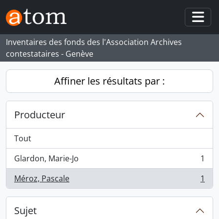
Skip to main content
Togg
Inventaires des fonds des l'Association Archives
contestataires - Genève
Affiner les résultats par :
Producteur
Tout
Glardon, Marie-Jo
1
, 1 résultats
Méroz, Pascale
1
, 1 résultats
Sujet