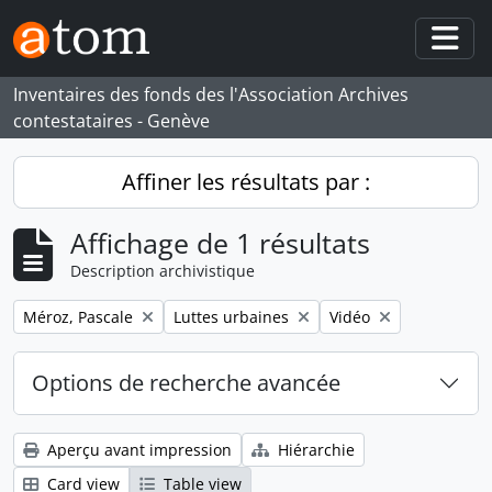
Skip to main content
Togg
Inventaires des fonds des l'Association Archives
contestataires - Genève
Affiner les résultats par :
Affichage de 1 résultats
Description archivistique
Remove filter:
Remove filter:
Remove filter:
Méroz, Pascale
Luttes urbaines
Vidéo
Options de recherche avancée
Aperçu avant impression
Hiérarchie
Card view
Table view