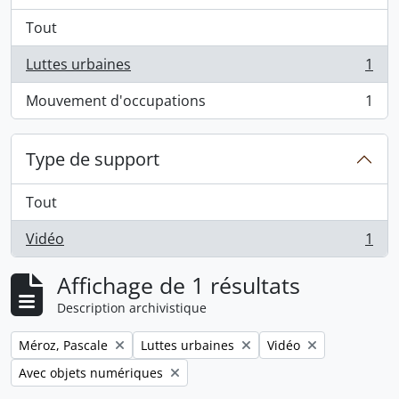
Tout
Luttes urbaines
1
, 1 résultats
Mouvement d'occupations
1
, 1 résultats
Type de support
Tout
Vidéo
1
, 1 résultats
Affichage de 1 résultats
Description archivistique
Remove filter:
Remove filter:
Remove filter:
Méroz, Pascale
Luttes urbaines
Vidéo
Remove filter:
Avec objets numériques