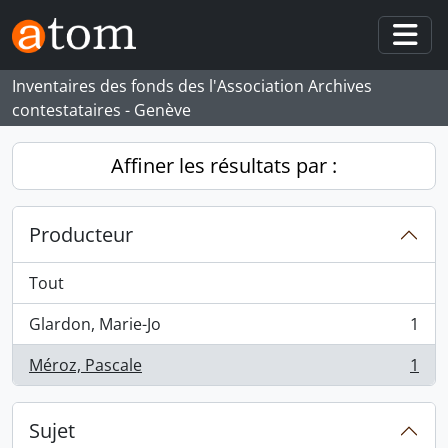
Skip to main content
Togg
Inventaires des fonds des l'Association Archives
contestataires - Genève
Affiner les résultats par :
Producteur
Tout
Glardon, Marie-Jo
1
, 1 résultats
Méroz, Pascale
1
, 1 résultats
Sujet