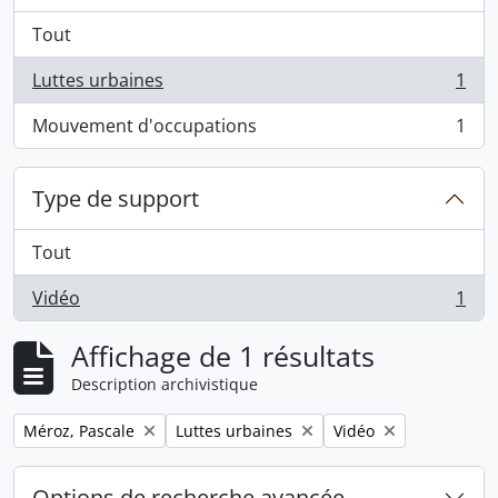
Tout
Luttes urbaines
1
, 1 résultats
Mouvement d'occupations
1
, 1 résultats
Type de support
Tout
Vidéo
1
, 1 résultats
Affichage de 1 résultats
Description archivistique
Remove filter:
Remove filter:
Remove filter:
Méroz, Pascale
Luttes urbaines
Vidéo
Options de recherche avancée