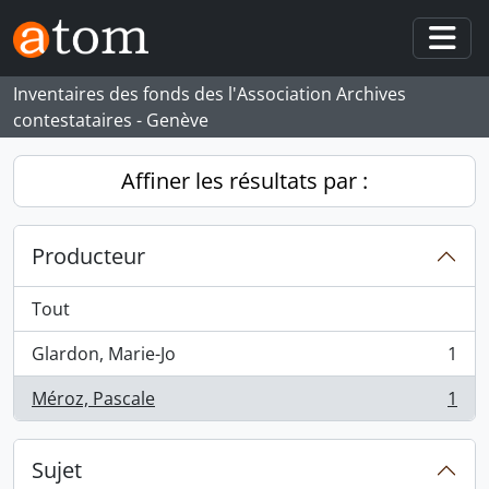
Skip to main content
Togg
Inventaires des fonds des l'Association Archives
contestataires - Genève
Affiner les résultats par :
Producteur
Tout
Glardon, Marie-Jo
1
, 1 résultats
Méroz, Pascale
1
, 1 résultats
Sujet