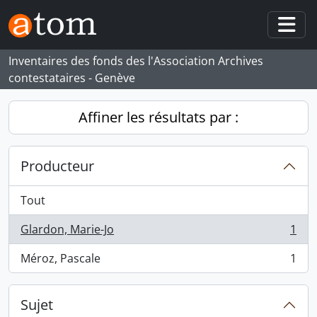
Skip to main content
Togg
Inventaires des fonds des l'Association Archives
contestataires - Genève
Affiner les résultats par :
Producteur
Tout
Glardon, Marie-Jo
1
, 1 résultats
Méroz, Pascale
1
, 1 résultats
Sujet