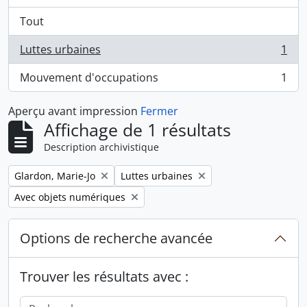
Tout
Luttes urbaines
1
, 1 résultats
Mouvement d'occupations
1
, 1 résultats
Aperçu avant impression
Fermer
Affichage de 1 résultats
Description archivistique
Remove filter:
Remove filter:
Glardon, Marie-Jo
Luttes urbaines
Remove filter:
Avec objets numériques
Options de recherche avancée
Trouver les résultats avec :