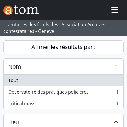
Skip to main content
Togg
Inventaires des fonds des l'Association Archives
contestataires - Genève
Affiner les résultats par :
Nom
Tout
Observatoire des pratiques policières
1
, 1 résultats
Critical mass
1
, 1 résultats
Lieu