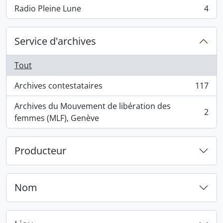
Radio Pleine Lune
4
, 4 résultats
Service d'archives
Tout
Archives contestataires
117
, 117 résultats
Archives du Mouvement de libération des
2
, 2 résultats
femmes (MLF), Genève
Producteur
Nom