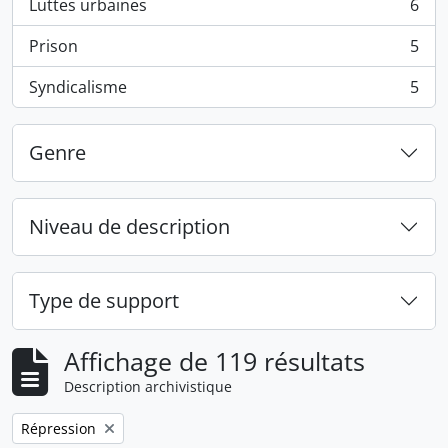
Luttes urbaines
6
, 6 résultats
Prison
5
, 5 résultats
Syndicalisme
5
, 5 résultats
Genre
Niveau de description
Type de support
Affichage de 119 résultats
Description archivistique
Remove filter:
Répression