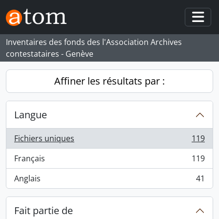
Skip to main content
Togg
Inventaires des fonds des l'Association Archives
contestataires - Genève
Affiner les résultats par :
Langue
Fichiers uniques
119
, 119 résultats
Français
119
, 119 résultats
Anglais
41
, 41 résultats
Fait partie de