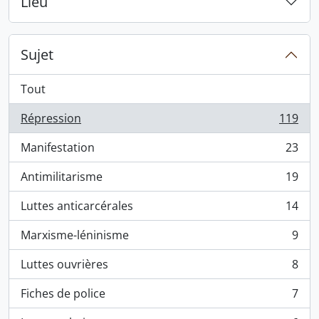
Lieu
Sujet
Tout
Répression
119
, 119 résultats
Manifestation
23
, 23 résultats
Antimilitarisme
19
, 19 résultats
Luttes anticarcérales
14
, 14 résultats
Marxisme-léninisme
9
, 9 résultats
Luttes ouvrières
8
, 8 résultats
Fiches de police
7
, 7 résultats