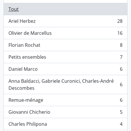
Tout
Ariel Herbez
28
, 28 résultats
Olivier de Marcellus
16
, 16 résultats
Florian Rochat
8
, 8 résultats
Petits ensembles
7
, 7 résultats
Daniel Marco
6
, 6 résultats
Anna Baldacci, Gabriele Curonici, Charles-André
6
, 6 résultats
Descombes
Remue-ménage
6
, 6 résultats
Giovanni Chicherio
5
, 5 résultats
Charles Philipona
4
, 4 résultats