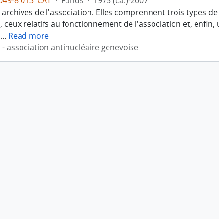
049-8 013_CAT
·
Fonds
·
1975 (ca.)-2007
des archives de l'association. Elles comprennent trois type
 ceux relatifs au fonctionnement de l'association et, enfin
r
…
Read more
- association antinucléaire genevoise