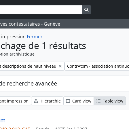
Search in browse pa
ives contestataires - Genève
t impression
Fermer
ichage de 1 résultats
tion archivistique
Remove filter:
 descriptions de haut niveau
ContrAtom - association antinuc
de recherche avancée
ant impression
Hiérarchie
Card view
Table view
om