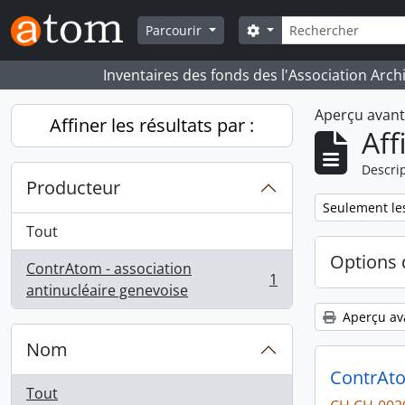
Skip to main content
Rechercher
Search options
Parcourir
Inventaires des fonds des l'Association Arch
Aperçu avan
Affiner les résultats par :
Aff
Descrip
Producteur
Remove filter:
Seulement les
Tout
Options 
ContrAtom - association
1
, 1 résultats
antinucléaire genevoise
Aperçu av
Nom
ContrAt
Tout