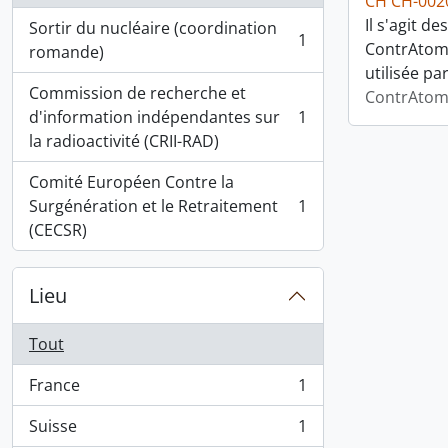
CH CH-002
Il s'agit 
Sortir du nucléaire (coordination
1
ContrAtom,
, 1 résultats
romande)
utilisée pa
Commission de recherche et
ContrAtom 
d'information indépendantes sur
1
, 1 résultats
la radioactivité (CRII-RAD)
Comité Européen Contre la
Surgénération et le Retraitement
1
, 1 résultats
(CECSR)
Lieu
Tout
France
1
, 1 résultats
Suisse
1
, 1 résultats