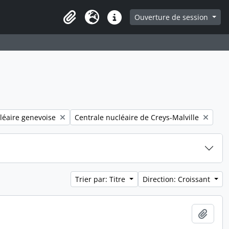
ge
Ouverture de session
Presse-papier
Langue
Liens rapides
Remove filter:
léaire genevoise
Centrale nucléaire de Creys-Malville
Trier par: Titre
Direction: Croissant
Ajout