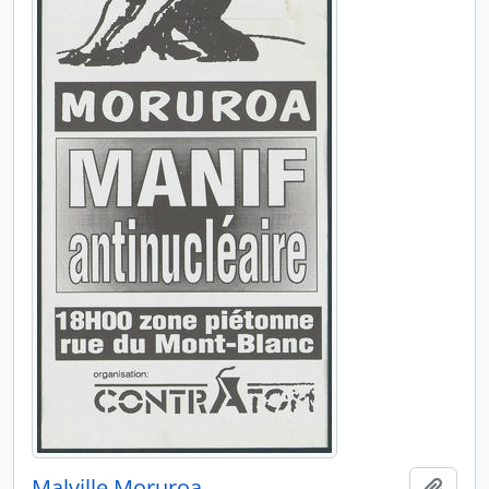
Malville Moruroa
Ajout