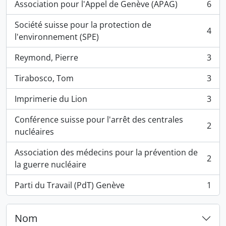
Association pour l'Appel de Genève (APAG)
6
, 6 résultats
Société suisse pour la protection de
4
, 4 résultats
l'environnement (SPE)
Reymond, Pierre
3
, 3 résultats
Tirabosco, Tom
3
, 3 résultats
Imprimerie du Lion
3
, 3 résultats
Conférence suisse pour l'arrêt des centrales
2
, 2 résultats
nucléaires
Association des médecins pour la prévention de
2
, 2 résultats
la guerre nucléaire
Parti du Travail (PdT) Genève
1
, 1 résultats
Nom