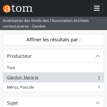
Skip to main content
Togg
Inventaires des fonds des l'Association Archives
contestataires - Genève
Affiner les résultats par :
Producteur
Tout
Glardon, Marie-Jo
1
, 1 résultats
Méroz, Pascale
1
, 1 résultats
Sujet