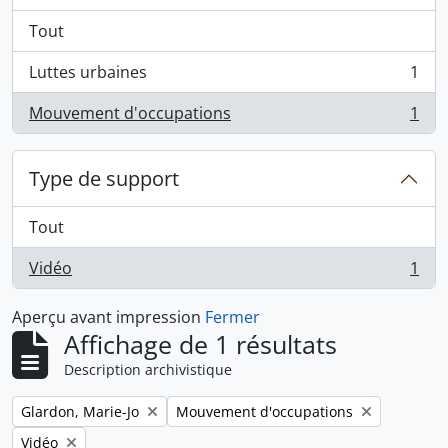
Tout
Luttes urbaines
1
, 1 résultats
Mouvement d'occupations
1
, 1 résultats
Type de support
Tout
Vidéo
1
, 1 résultats
Aperçu avant impression
Fermer
Affichage de 1 résultats
Description archivistique
Remove filter:
Remove filter:
Glardon, Marie-Jo
Mouvement d'occupations
Remove filter:
Vidéo