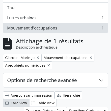
Tout
Luttes urbaines
1
, 1 résultats
Mouvement d'occupations
1
, 1 résultats
Affichage de 1 résultats
Description archivistique
Remove filter:
Remove filter:
Glardon, Marie-Jo
Mouvement d'occupations
Remove filter:
Avec objets numériques
Options de recherche avancée
Aperçu avant impression
Hiérarchie
Card view
Table view
Trier par: Date de fin
Direction: Croissant