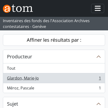
Skip to main content
Togg
Inventaires des fonds des l'Association Archives
contestataires - Genève
Affiner les résultats par :
Producteur
Tout
Glardon, Marie-Jo
1
, 1 résultats
Méroz, Pascale
1
, 1 résultats
Sujet