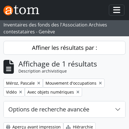
Skip to main content
Togg
Inventaires des fonds des l'Association Archives
contestataires - Genève
Affiner les résultats par :
Affichage de 1 résultats
Description archivistique
Remove filter:
Remove filter:
Méroz, Pascale
Mouvement d'occupations
Remove filter:
Remove filter:
Vidéo
Avec objets numériques
Options de recherche avancée
Aperçu avant impression
Hiérarchie