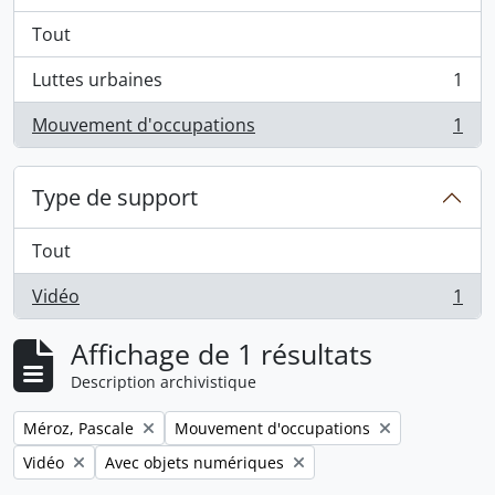
Tout
Luttes urbaines
1
, 1 résultats
Mouvement d'occupations
1
, 1 résultats
Type de support
Tout
Vidéo
1
, 1 résultats
Affichage de 1 résultats
Description archivistique
Remove filter:
Remove filter:
Méroz, Pascale
Mouvement d'occupations
Remove filter:
Remove filter:
Vidéo
Avec objets numériques