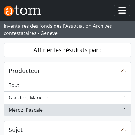
Skip to main content
Togg
Inventaires des fonds des l'Association Archives
contestataires - Genève
Affiner les résultats par :
Producteur
Tout
Glardon, Marie-Jo
1
, 1 résultats
Méroz, Pascale
1
, 1 résultats
Sujet