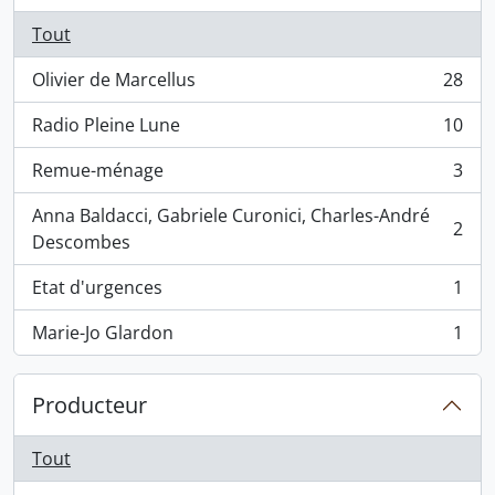
Tout
Olivier de Marcellus
28
, 28 résultats
Radio Pleine Lune
10
, 10 résultats
Remue-ménage
3
, 3 résultats
Anna Baldacci, Gabriele Curonici, Charles-André
2
, 2 résultats
Descombes
Etat d'urgences
1
, 1 résultats
Marie-Jo Glardon
1
, 1 résultats
Producteur
Tout