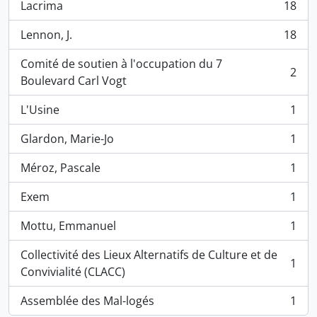
Lacrima
18
, 18 résultats
Lennon, J.
18
, 18 résultats
Comité de soutien à l'occupation du 7
2
, 2 résultats
Boulevard Carl Vogt
L'Usine
1
, 1 résultats
Glardon, Marie-Jo
1
, 1 résultats
Méroz, Pascale
1
, 1 résultats
Exem
1
, 1 résultats
Mottu, Emmanuel
1
, 1 résultats
Collectivité des Lieux Alternatifs de Culture et de
1
, 1 résultats
Convivialité (CLACC)
Assemblée des Mal-logés
1
, 1 résultats