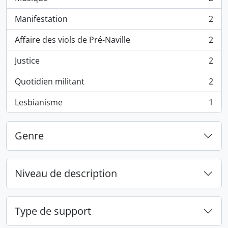
, 2 résultats
Manifestation
2
, 2 résultats
Affaire des viols de Pré-Naville
2
, 2 résultats
Justice
2
, 2 résultats
Quotidien militant
2
, 2 résultats
Lesbianisme
1
, 1 résultats
Genre
Niveau de description
Type de support