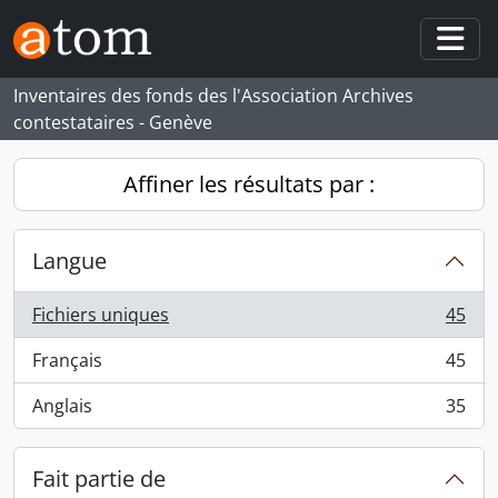
Skip to main content
Togg
Inventaires des fonds des l'Association Archives
contestataires - Genève
Affiner les résultats par :
Langue
Fichiers uniques
45
, 45 résultats
Français
45
, 45 résultats
Anglais
35
, 35 résultats
Fait partie de