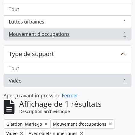
Tout
Luttes urbaines
1
, 1 résultats
Mouvement d'occupations
1
, 1 résultats
Type de support
Tout
Vidéo
1
, 1 résultats
Aperçu avant impression
Fermer
Affichage de 1 résultats
Description archivistique
Remove filter:
Remove filter:
Glardon, Marie-Jo
Mouvement d'occupations
Remove filter:
Remove filter:
Vidéo
Avec objets numériques