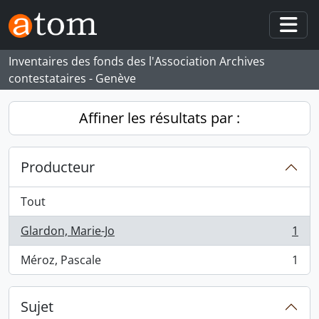
Skip to main content
Togg
Inventaires des fonds des l'Association Archives
contestataires - Genève
Affiner les résultats par :
Producteur
Tout
Glardon, Marie-Jo
1
, 1 résultats
Méroz, Pascale
1
, 1 résultats
Sujet