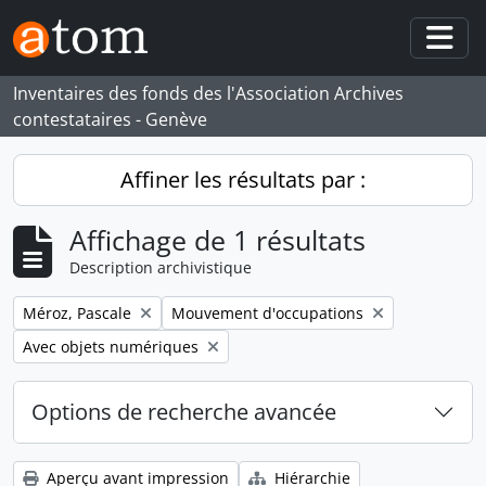
Skip to main content
Togg
Inventaires des fonds des l'Association Archives
contestataires - Genève
Affiner les résultats par :
Affichage de 1 résultats
Description archivistique
Remove filter:
Remove filter:
Méroz, Pascale
Mouvement d'occupations
Remove filter:
Avec objets numériques
Options de recherche avancée
Aperçu avant impression
Hiérarchie