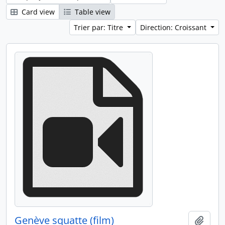
Card view
Table view
Trier par: Titre
Direction: Croissant
Genève squatte (film)
Ajout