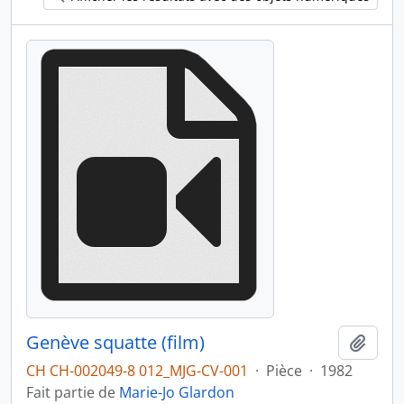
Genève squatte (film)
Ajout
CH CH-002049-8 012_MJG-CV-001
·
Pièce
·
1982
Fait partie de
Marie-Jo Glardon