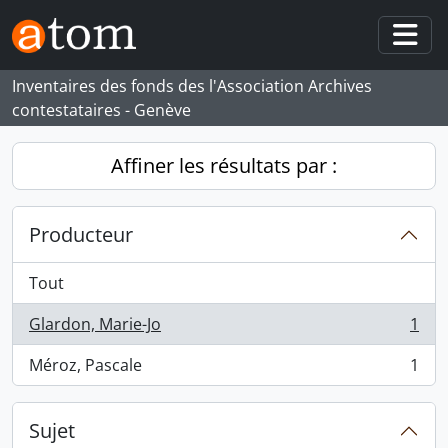
Skip to main content
Togg
Inventaires des fonds des l'Association Archives
contestataires - Genève
Affiner les résultats par :
Producteur
Tout
Glardon, Marie-Jo
1
, 1 résultats
Méroz, Pascale
1
, 1 résultats
Sujet