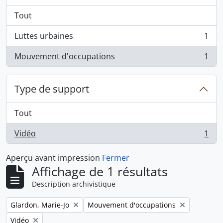
Tout
Luttes urbaines
1
, 1 résultats
Mouvement d'occupations
1
, 1 résultats
Type de support
Tout
Vidéo
1
, 1 résultats
Aperçu avant impression
Fermer
Affichage de 1 résultats
Description archivistique
Remove filter:
Remove filter:
Glardon, Marie-Jo
Mouvement d'occupations
Remove filter:
Vidéo