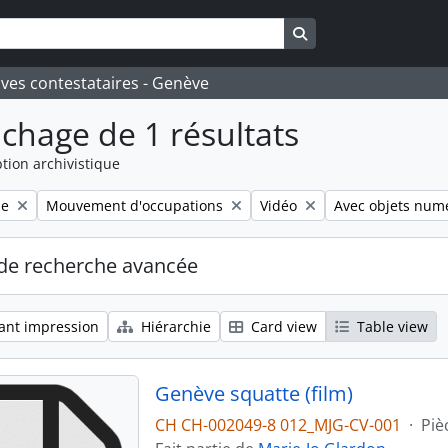
Search in browse pa
ives contestataires - Genève
ichage de 1 résultats
tion archivistique
Remove filter:
Remove filter:
Remove filter:
le
Mouvement d'occupations
Vidéo
Avec objets num
de recherche avancée
ant impression
Hiérarchie
Card view
Table view
Genève squatte (film)
CH CH-002049-8 012_MJG-CV-001
·
Piè