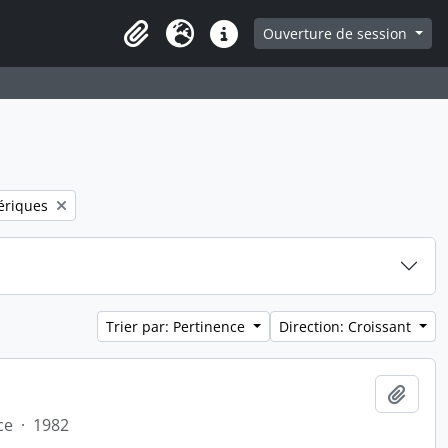
ge
Ouverture de session
Presse-papier
Langue
Liens rapides
ériques
Trier par: Pertinence
Direction: Croissant
Ajout
ce
·
1982