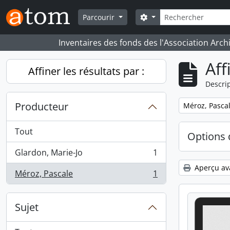
Skip to main content
Rechercher
Search options
Parcourir
Inventaires des fonds des l'Association Arch
Aff
Affiner les résultats par :
Descrip
Producteur
Remove filter:
Méroz, Pasca
Tout
Options 
Glardon, Marie-Jo
1
, 1 résultats
Aperçu av
Méroz, Pascale
1
, 1 résultats
Sujet