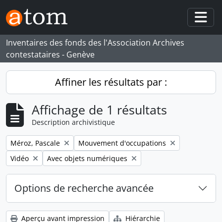
Skip to main content
Togg
Inventaires des fonds des l'Association Archives
contestataires - Genève
Affiner les résultats par :
Affichage de 1 résultats
Description archivistique
Remove filter:
Remove filter:
Méroz, Pascale
Mouvement d'occupations
Remove filter:
Remove filter:
Vidéo
Avec objets numériques
Options de recherche avancée
Aperçu avant impression
Hiérarchie