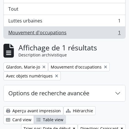
Tout
Luttes urbaines
1
, 1 résultats
Mouvement d'occupations
1
, 1 résultats
Affichage de 1 résultats
Description archivistique
Remove filter:
Remove filter:
Glardon, Marie-Jo
Mouvement d'occupations
Remove filter:
Avec objets numériques
Options de recherche avancée
Aperçu avant impression
Hiérarchie
Card view
Table view
Trier par: Date de début
Direction: Croissant