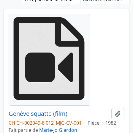
Genève squatte (film)
Ajout
CH CH-002049-8 012_MJG-CV-001
·
Pièce
·
1982
Fait partie de
Marie-Jo Glardon