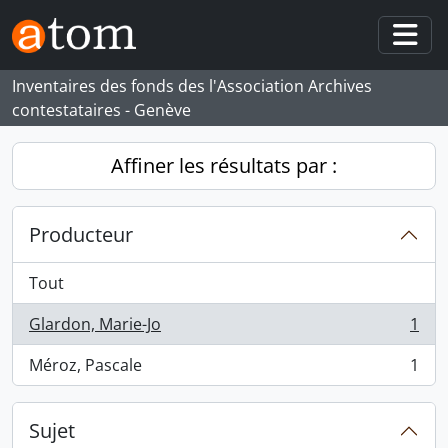
Skip to main content
Togg
Inventaires des fonds des l'Association Archives
contestataires - Genève
Affiner les résultats par :
Producteur
Tout
Glardon, Marie-Jo
1
, 1 résultats
Méroz, Pascale
1
, 1 résultats
Sujet