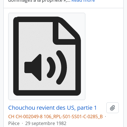
dommages à la propriété »,
…
Read more
Chouchou revient des US, partie 1
Ajout
CH CH-002049-8 106_RPL-S01-SS01-C-0285_B
·
Pièce
·
29 septembre 1982