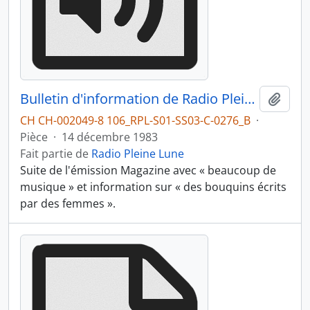
Bulletin d'information de Radio Pleine Lune : bouquins et musiques de femmes, partie 2
Ajout
CH CH-002049-8 106_RPL-S01-SS03-C-0276_B
·
Pièce
·
14 décembre 1983
Fait partie de
Radio Pleine Lune
Suite de l'émission Magazine avec « beaucoup de
musique » et information sur « des bouquins écrits
par des femmes ».