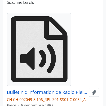
Suzanne Lerch.
Bulletin d'information de Radio Pleine Lune du 08.09.1982 : Ce qui s'est passé cet été, partie 1
Ajout
CH CH-002049-8 106_RPL-S01-SS01-C-0064_A
·
Pièce
·
8 septembre 1982