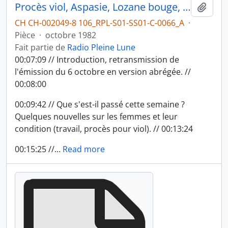
Procès viol, Aspasie, Lozane bouge, squatters, partie 1
Ajout
CH CH-002049-8 106_RPL-S01-SS01-C-0066_A
·
Pièce
·
octobre 1982
Fait partie de
Radio Pleine Lune
00:07:09 // Introduction, retransmission de
l'émission du 6 octobre en version abrégée. //
00:08:00
00:09:42 // Que s'est-il passé cette semaine ?
Quelques nouvelles sur les femmes et leur
condition (travail, procès pour viol). // 00:13:24
00:15:25 //
…
Read more