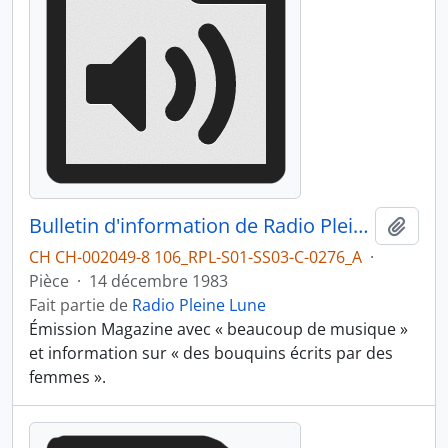
Bulletin d'information de Radio Pleine Lune : bouquins et musiques de femmes, partie 1
Ajout
CH CH-002049-8 106_RPL-S01-SS03-C-0276_A
·
Pièce
·
14 décembre 1983
Fait partie de
Radio Pleine Lune
Émission Magazine avec « beaucoup de musique »
et information sur « des bouquins écrits par des
femmes ».