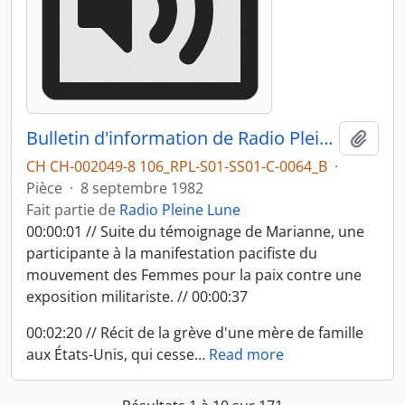
Bulletin d'information de Radio Pleine Lune du 08.09.1982 : Ce qui s'est passé cet été, partie 2
Ajout
CH CH-002049-8 106_RPL-S01-SS01-C-0064_B
·
Pièce
·
8 septembre 1982
Fait partie de
Radio Pleine Lune
00:00:01 // Suite du témoignage de Marianne, une
participante à la manifestation pacifiste du
mouvement des Femmes pour la paix contre une
exposition militariste. // 00:00:37
00:02:20 // Récit de la grève d'une mère de famille
aux États-Unis, qui cesse
…
Read more