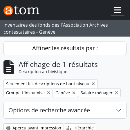
Skip to main content
Togg
Inventaires des fonds des l'Association Archives
contestataires - Genève
Affiner les résultats par :
Affichage de 1 résultats
Description archivistique
Remove filter:
Seulement les descriptions de haut niveau
Remove filter:
Remove filter:
Remove filter:
Groupe L'Insoumise
Genève
Salaire ménager
Options de recherche avancée
Aperçu avant impression
Hiérarchie