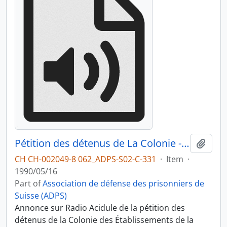
Pétition des détenus de La Colonie - entretien avec Max Rawyler du 16 mai 1990 sur Radio Acidule
Add t
CH CH-002049-8 062_ADPS-S02-C-331
·
Item
·
1990/05/16
Part of
Association de défense des prisonniers de
Suisse (ADPS)
Annonce sur Radio Acidule de la pétition des
détenus de la Colonie des Établissements de la