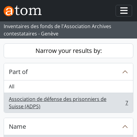
Skip to main content
Togg
Inventaires des fonds de l'Association Archives
contestataires - Genève
Narrow your results by:
Part of
All
Association de défense des prisonniers de
7
, 7 results
Suisse (ADPS)
Name