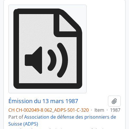
Émission du 13 mars 1987
Add t
CH CH-002049-8 062_ADPS-S01-C-320
·
Item
·
1987
Part of
Association de défense des prisonniers de
Suisse (ADPS)