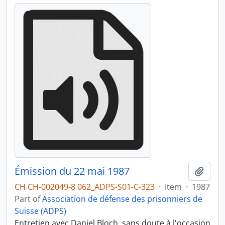
Émission du 22 mai 1987
Add t
CH CH-002049-8 062_ADPS-S01-C-323
·
Item
·
1987
Part of
Association de défense des prisonniers de
Suisse (ADPS)
Entretien avec Daniel Bloch, sans doute à l'occasion