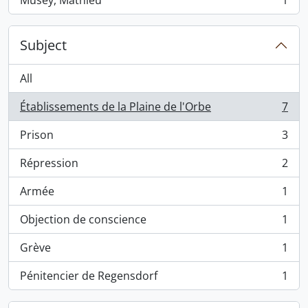
Musey, Mathieu
1
, 1 results
Subject
All
Établissements de la Plaine de l'Orbe
7
, 7 results
Prison
3
, 3 results
Répression
2
, 2 results
Armée
1
, 1 results
Objection de conscience
1
, 1 results
Grève
1
, 1 results
Pénitencier de Regensdorf
1
, 1 results