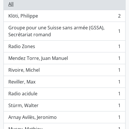
All
Klöti, Philippe
2
, 2 results
Groupe pour une Suisse sans armée (GSSA),
1
, 1 results
Secrétariat romand
Radio Zones
1
, 1 results
Mendez Torre, Juan Manuel
1
, 1 results
Rivoire, Michel
1
, 1 results
Reviller, Max
1
, 1 results
Radio acidule
1
, 1 results
Stürm, Walter
1
, 1 results
Arnay Avilès, Jeronimo
1
, 1 results