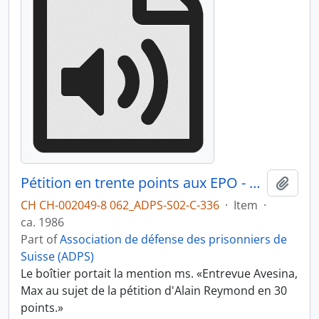
Pétition en trente points aux EPO - émission sur Radio Zones
Add t
CH CH-002049-8 062_ADPS-S02-C-336
·
Item
·
ca. 1986
Part of
Association de défense des prisonniers de
Suisse (ADPS)
Le boîtier portait la mention ms. «Entrevue Avesina,
Max au sujet de la pétition d'Alain Reymond en 30
points.»