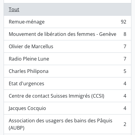
Tout
Remue-ménage
92
, 92 résultats
Mouvement de libération des femmes - Genève
8
, 8 résultats
Olivier de Marcellus
7
, 7 résultats
Radio Pleine Lune
7
, 7 résultats
Charles Philipona
5
, 5 résultats
Etat d'urgences
4
, 4 résultats
Centre de contact Suisses Immigrés (CCSI)
4
, 4 résultats
Jacques Cocquio
4
, 4 résultats
Association des usagers des bains des Pâquis
2
, 2 résultats
(AUBP)