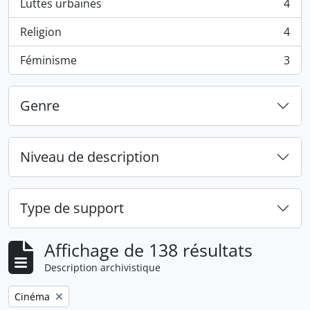
Luttes urbaines
4
, 4 résultats
Religion
4
, 4 résultats
Féminisme
3
, 3 résultats
Genre
Niveau de description
Type de support
Affichage de 138 résultats
Description archivistique
Remove filter:
Cinéma