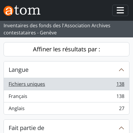
Skip to main content
Togg
Inventaires des fonds des l'Association Archives
contestataires - Genève
Affiner les résultats par :
Langue
Fichiers uniques
138
, 138 résultats
Français
138
, 138 résultats
Anglais
27
, 27 résultats
Fait partie de