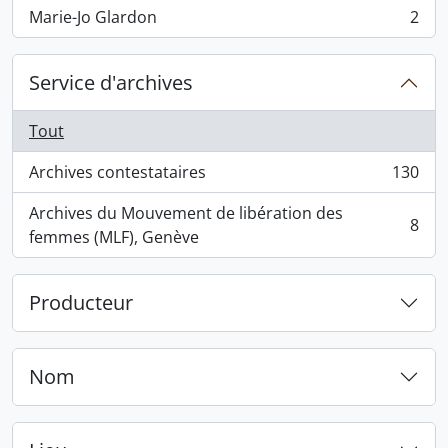
Marie-Jo Glardon
2
, 2 résultats
Service d'archives
Tout
Archives contestataires
130
, 130 résultats
Archives du Mouvement de libération des
8
, 8 résultats
femmes (MLF), Genève
Producteur
Nom