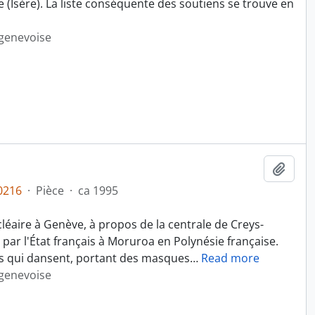
 (Isère). La liste conséquente des soutiens se trouve en
 genevoise
Ajout
0216
·
Pièce
·
ca 1995
léaire à Genève, à propos de la centrale de Creys-
 par l'État français à Moruroa en Polynésie française.
s qui dansent, portant des masques
…
Read more
 genevoise