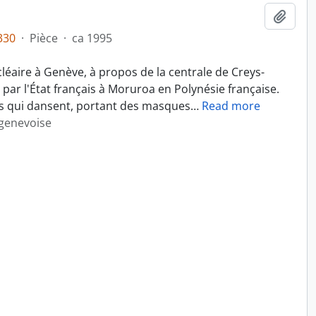
Ajout
330
·
Pièce
·
ca 1995
léaire à Genève, à propos de la centrale de Creys-
 par l'État français à Moruroa en Polynésie française.
s qui dansent, portant des masques
…
Read more
 genevoise