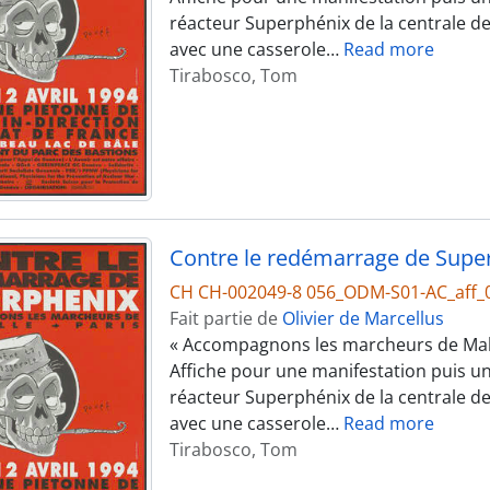
réacteur Superphénix de la centrale d
avec une casserole
…
Read more
Tirabosco, Tom
Contre le redémarrage de Supe
CH CH-002049-8 056_ODM-S01-AC_aff_
Fait partie de
Olivier de Marcellus
« Accompagnons les marcheurs de Malvi
Affiche pour une manifestation puis u
réacteur Superphénix de la centrale d
avec une casserole
…
Read more
Tirabosco, Tom