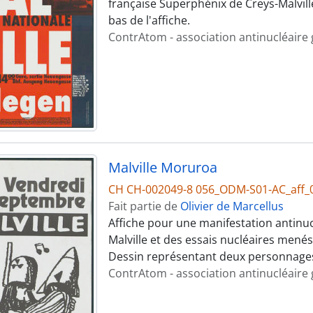
française Superphénix de Creys-Malville
bas de l'affiche.
ContrAtom - association antinucléaire
Malville Moruroa
CH CH-002049-8 056_ODM-S01-AC_aff_
Fait partie de
Olivier de Marcellus
Affiche pour une manifestation antinuc
Malville et des essais nucléaires menés
Dessin représentant deux personnage
ContrAtom - association antinucléaire