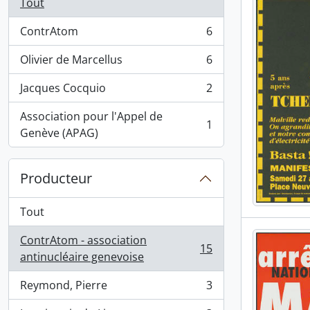
Tout
ContrAtom
6
, 6 résultats
Olivier de Marcellus
6
, 6 résultats
Jacques Cocquio
2
, 2 résultats
Association pour l'Appel de
1
, 1 résultats
Genève (APAG)
Producteur
Tout
ContrAtom - association
15
, 15 résultats
antinucléaire genevoise
Reymond, Pierre
3
, 3 résultats