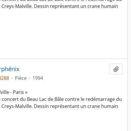
e Creys-Malville. Dessin représentant un crane humain
rphénix
Ajout
0288
·
Pièce
·
1994
lle - Paris »
n concert du Beau Lac de Bâle contre le redémarrage du
e Creys-Malville. Dessin représentant un crane humain