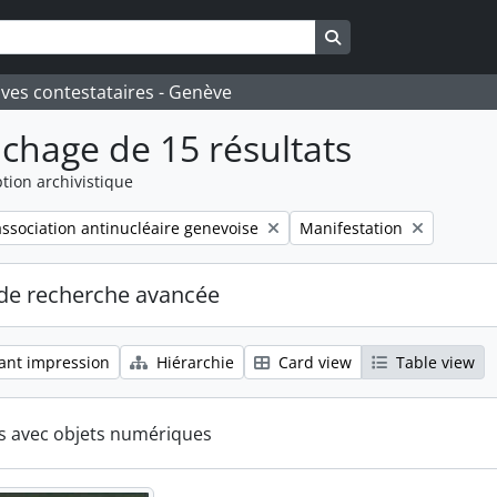
Search in browse pa
ives contestataires - Genève
ichage de 15 résultats
tion archivistique
Remove filter:
ssociation antinucléaire genevoise
Manifestation
de recherche avancée
ant impression
Hiérarchie
Card view
Table view
ts avec objets numériques