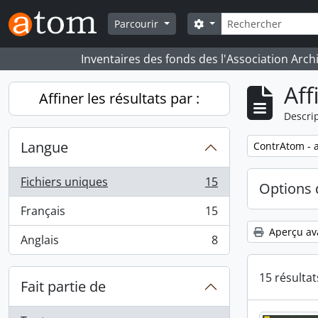
Skip to main content
Rechercher
Search options
Parcourir
Inventaires des fonds des l'Association Arch
Aff
Affiner les résultats par :
Descrip
Langue
Remove filter:
ContrAtom - a
Fichiers uniques
15
Options 
, 15 résultats
Français
15
, 15 résultats
Aperçu av
Anglais
8
, 8 résultats
15 résulta
Fait partie de