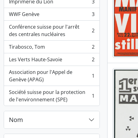
Imprimerie du Lion
3
, 3 résultats
WWF Genève
3
, 3 résultats
Conférence suisse pour l'arrêt
2
, 2 résultats
des centrales nucléaires
Tirabosco, Tom
2
, 2 résultats
Les Verts Haute-Savoie
2
, 2 résultats
Association pour l'Appel de
1
, 1 résultats
Genève (APAG)
Société suisse pour la protection
1
, 1 résultats
de l'environnement (SPE)
Nom