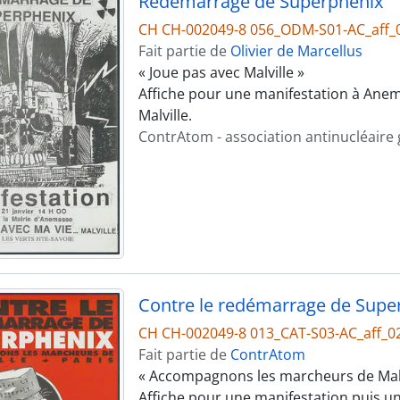
Redémarrage de Superphénix
CH CH-002049-8 056_ODM-S01-AC_aff_
Fait partie de
Olivier de Marcellus
« Joue pas avec Malville »
Affiche pour une manifestation à Ane
Malville.
ContrAtom - association antinucléaire
Contre le redémarrage de Supe
CH CH-002049-8 013_CAT-S03-AC_aff_0
Fait partie de
ContrAtom
« Accompagnons les marcheurs de Malvi
Affiche pour une manifestation puis u