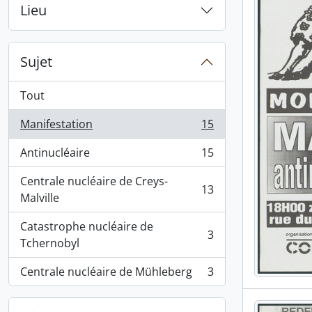
Lieu
Sujet
Tout
Manifestation
15
, 15 résultats
Antinucléaire
15
, 15 résultats
Centrale nucléaire de Creys-
13
, 13 résultats
Malville
Catastrophe nucléaire de
3
, 3 résultats
Tchernobyl
Centrale nucléaire de Mühleberg
3
, 3 résultats