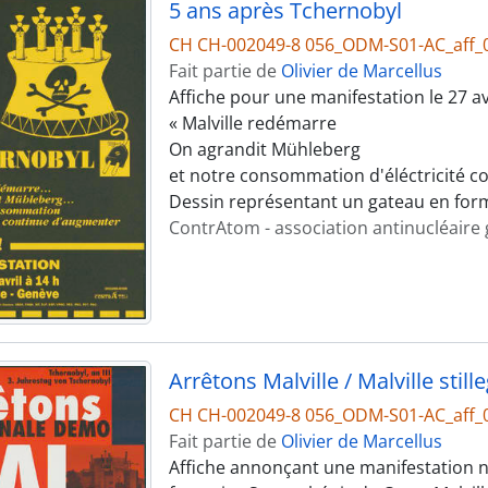
5 ans après Tchernobyl
CH CH-002049-8 056_ODM-S01-AC_aff_
Fait partie de
Olivier de Marcellus
Affiche pour une manifestation le 27 a
« Malville redémarre
On agrandit Mühleberg
et notre consommation d'éléctricité c
Dessin représentant un gateau en form
ContrAtom - association antinucléaire
Arrêtons Malville / Malville still
CH CH-002049-8 056_ODM-S01-AC_aff_
Fait partie de
Olivier de Marcellus
Affiche annonçant une manifestation na