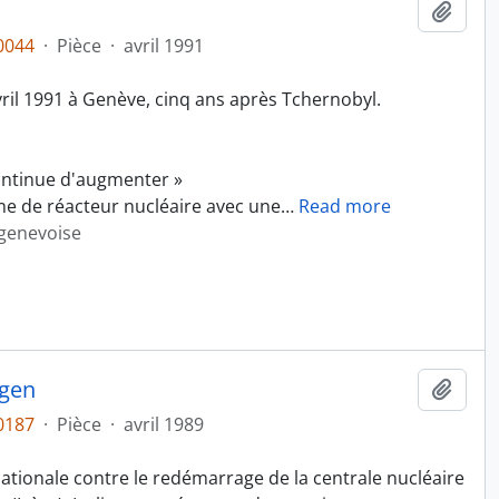
Ajout
0044
·
Pièce
·
avril 1991
vril 1991 à Genève, cinq ans après Tchernobyl.
ontinue d'augmenter »
e de réacteur nucléaire avec une
…
Read more
 genevoise
egen
Ajout
0187
·
Pièce
·
avril 1989
tionale contre le redémarrage de la centrale nucléaire