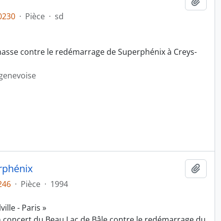
Ajout
0230
·
Pièce
·
sd
masse contre le redémarrage de Superphénix à Creys-
 genevoise
rphénix
Ajout
246
·
Pièce
·
1994
lle - Paris »
n concert du Beau Lac de Bâle contre le redémarrage du