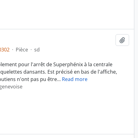
Ajout
0302
·
Pièce
·
sd
lement pour l'arrêt de Superphénix à la centrale
quelettes dansants. Est précisé en bas de l'affiche,
soutiens n'ont pas pu être
…
Read more
 genevoise