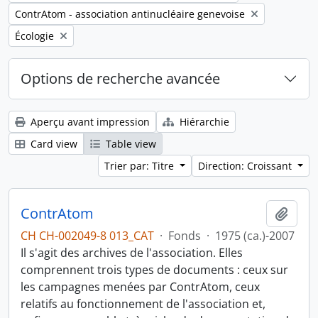
Remove filter:
ContrAtom - association antinucléaire genevoise
Remove filter:
Écologie
Options de recherche avancée
Aperçu avant impression
Hiérarchie
Card view
Table view
Trier par: Titre
Direction: Croissant
ContrAtom
Ajout
CH CH-002049-8 013_CAT
·
Fonds
·
1975 (ca.)-2007
Il s'agit des archives de l'association. Elles
comprennent trois types de documents : ceux sur
les campagnes menées par ContrAtom, ceux
relatifs au fonctionnement de l'association et,