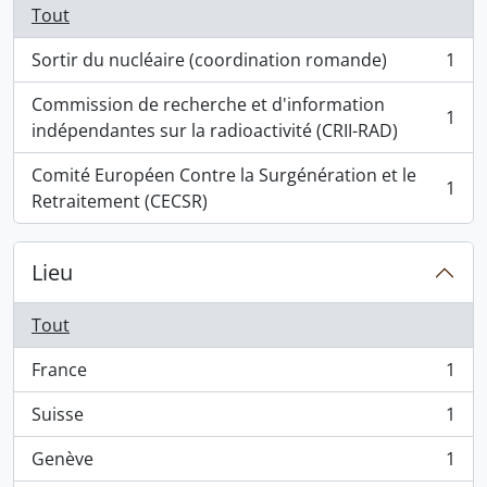
Tout
Sortir du nucléaire (coordination romande)
1
, 1 résultats
Commission de recherche et d'information
1
, 1 résultats
indépendantes sur la radioactivité (CRII-RAD)
Comité Européen Contre la Surgénération et le
1
, 1 résultats
Retraitement (CECSR)
Lieu
Tout
France
1
, 1 résultats
Suisse
1
, 1 résultats
Genève
1
, 1 résultats