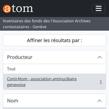
Skip to main content
Togg
Inventaires des fonds des l'Association Archives
contestataires - Genève
Affiner les résultats par :
Producteur
Tout
ContrAtom - association antinucléaire
1
, 1 résultats
genevoise
Nom