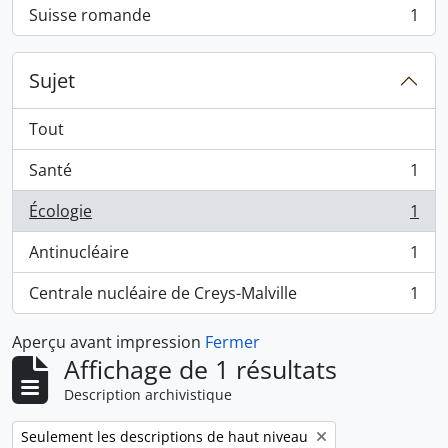
Suisse romande
1
, 1 résultats
Sujet
Tout
Santé
1
, 1 résultats
Écologie
1
, 1 résultats
Antinucléaire
1
, 1 résultats
Centrale nucléaire de Creys-Malville
1
, 1 résultats
Aperçu avant impression
Fermer
Affichage de 1 résultats
Description archivistique
Remove filter:
Seulement les descriptions de haut niveau