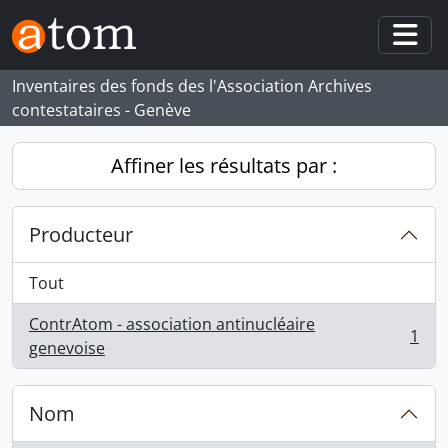
Skip to main content
Togg
Inventaires des fonds des l'Association Archives
contestataires - Genève
Affiner les résultats par :
Producteur
Tout
ContrAtom - association antinucléaire
1
, 1 résultats
genevoise
Nom