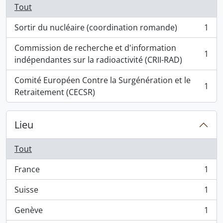
Tout
Sortir du nucléaire (coordination romande)
1
, 1 résultats
Commission de recherche et d'information
1
, 1 résultats
indépendantes sur la radioactivité (CRII-RAD)
Comité Européen Contre la Surgénération et le
1
, 1 résultats
Retraitement (CECSR)
Lieu
Tout
France
1
, 1 résultats
Suisse
1
, 1 résultats
Genève
1
, 1 résultats