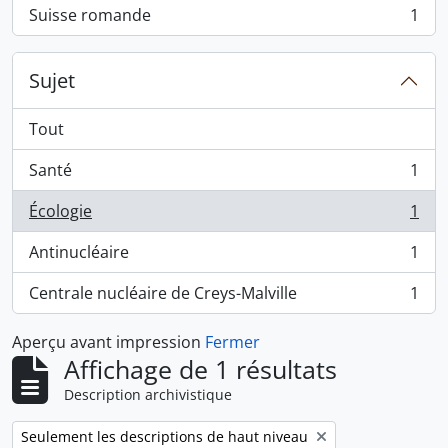
Suisse romande
1
, 1 résultats
Sujet
Tout
Santé
1
, 1 résultats
Écologie
1
, 1 résultats
Antinucléaire
1
, 1 résultats
Centrale nucléaire de Creys-Malville
1
, 1 résultats
Aperçu avant impression
Fermer
Affichage de 1 résultats
Description archivistique
Remove filter:
Seulement les descriptions de haut niveau