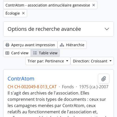
Remove filter:
ContrAtom - association antinucléaire genevoise
Remove filter:
Écologie
Options de recherche avancée
Aperçu avant impression
Hiérarchie
Card view
Table view
Trier par: Pertinence
Direction: Croissant
ContrAtom
Ajout
CH CH-002049-8 013_CAT
·
Fonds
·
1975 (ca.)-2007
Il s'agit des archives de l'association. Elles
comprennent trois types de documents : ceux sur
les campagnes menées par ContrAtom, ceux
relatifs au fonctionnement de l'association et,