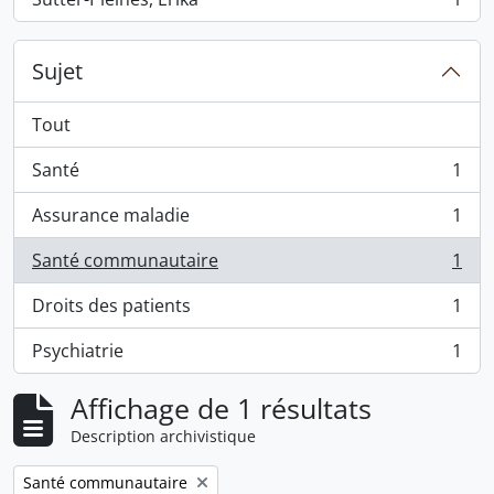
, 1 résultats
Sujet
Tout
Santé
1
, 1 résultats
Assurance maladie
1
, 1 résultats
Santé communautaire
1
, 1 résultats
Droits des patients
1
, 1 résultats
Psychiatrie
1
, 1 résultats
Affichage de 1 résultats
Description archivistique
Remove filter:
Santé communautaire