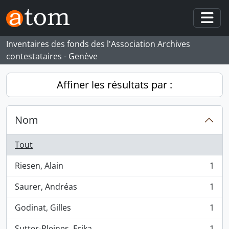
Skip to main content
Togg
Inventaires des fonds des l'Association Archives
contestataires - Genève
Affiner les résultats par :
Nom
Tout
Riesen, Alain
1
, 1 résultats
Saurer, Andréas
1
, 1 résultats
Godinat, Gilles
1
, 1 résultats
Sutter-Pleines, Erika
1