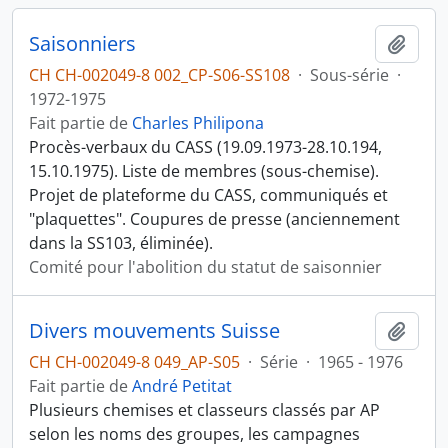
Saisonniers
Ajout
CH CH-002049-8 002_CP-S06-SS108
·
Sous-série
·
1972-1975
Fait partie de
Charles Philipona
Procès-verbaux du CASS (19.09.1973-28.10.194,
15.10.1975). Liste de membres (sous-chemise).
Projet de plateforme du CASS, communiqués et
"plaquettes". Coupures de presse (anciennement
dans la SS103, éliminée).
Comité pour l'abolition du statut de saisonnier
Divers mouvements Suisse
Ajout
CH CH-002049-8 049_AP-S05
·
Série
·
1965 - 1976
Fait partie de
André Petitat
Plusieurs chemises et classeurs classés par AP
selon les noms des groupes, les campagnes