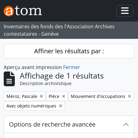
Skip to main content
Togg
Inventaires des fonds des l'Association Archives
contestataires - Genève
Affiner les résultats par :
Aperçu avant impression
Fermer
Affichage de 1 résultats
Description archivistique
Remove filter:
Remove filter:
Remove filter:
Méroz, Pascale
Pièce
Mouvement d'occupations
Remove filter:
Avec objets numériques
Options de recherche avancée