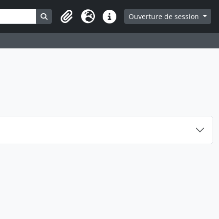
Search in browse page
Ouverture de session
Presse-papier
Langue
Liens rapides