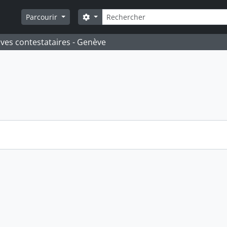
Rechercher
Search options
Parcourir
ives contestataires - Genève