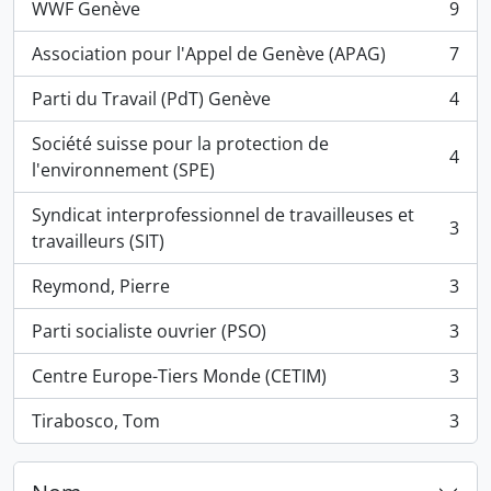
WWF Genève
9
, 9 résultats
Association pour l'Appel de Genève (APAG)
7
, 7 résultats
Parti du Travail (PdT) Genève
4
, 4 résultats
Société suisse pour la protection de
4
, 4 résultats
l'environnement (SPE)
Syndicat interprofessionnel de travailleuses et
3
, 3 résultats
travailleurs (SIT)
Reymond, Pierre
3
, 3 résultats
Parti socialiste ouvrier (PSO)
3
, 3 résultats
Centre Europe-Tiers Monde (CETIM)
3
, 3 résultats
Tirabosco, Tom
3
, 3 résultats