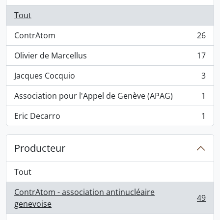
Tout
ContrAtom
26
, 26 résultats
Olivier de Marcellus
17
, 17 résultats
Jacques Cocquio
3
, 3 résultats
Association pour l'Appel de Genève (APAG)
1
, 1 résultats
Eric Decarro
1
, 1 résultats
Producteur
Tout
ContrAtom - association antinucléaire
49
, 49 résultats
genevoise