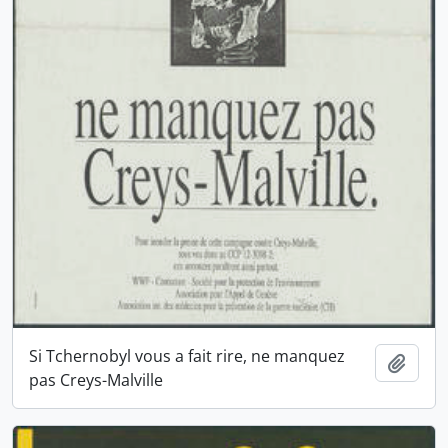
Si Tchernobyl vous a fait rire, ne manquez
Ajout
pas Creys-Malville