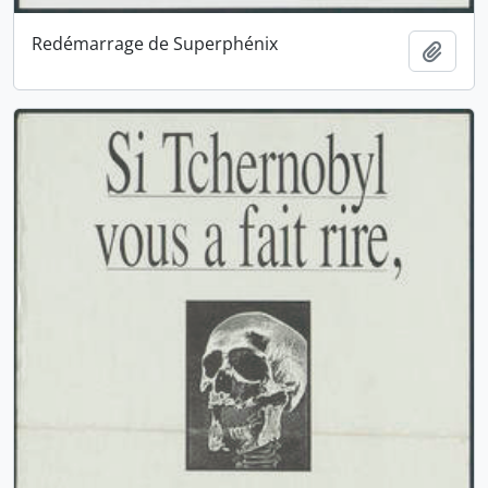
Redémarrage de Superphénix
Ajout