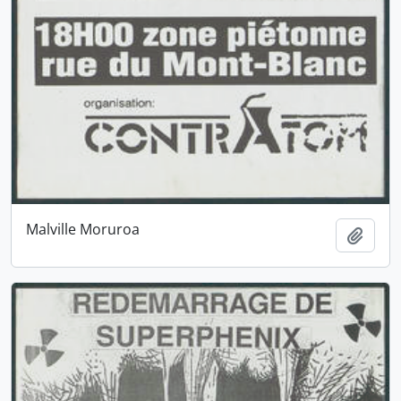
Malville Moruroa
Ajout