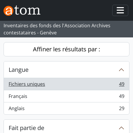
Skip to main content
Togg
Inventaires des fonds des l'Association Archives
contestataires - Genève
Affiner les résultats par :
Langue
Fichiers uniques
49
, 49 résultats
Français
49
, 49 résultats
Anglais
29
, 29 résultats
Fait partie de