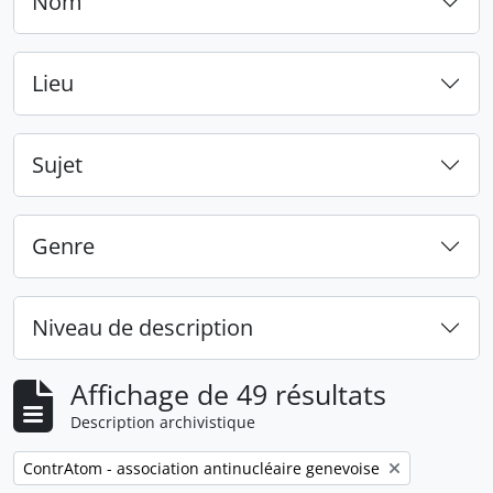
Nom
Lieu
Sujet
Genre
Niveau de description
Affichage de 49 résultats
Description archivistique
Remove filter:
ContrAtom - association antinucléaire genevoise