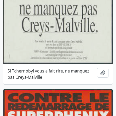
Si Tchernobyl vous a fait rire, ne manquez
Ajout
pas Creys-Malville