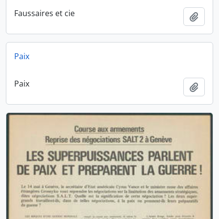
Faussaires et cie
Ajout
Paix
Paix
Ajout