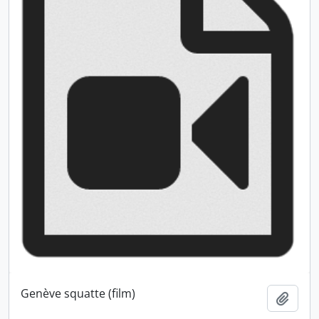
Genève squatte (film)
Ajout