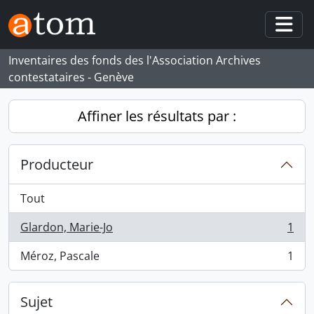
Skip to main content
Togg
Inventaires des fonds des l'Association Archives
contestataires - Genève
Affiner les résultats par :
Producteur
Tout
Glardon, Marie-Jo
1
, 1 résultats
Méroz, Pascale
1
, 1 résultats
Sujet