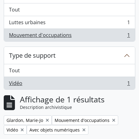
Tout
Luttes urbaines
1
, 1 résultats
Mouvement d'occupations
1
, 1 résultats
Type de support
Tout
Vidéo
1
, 1 résultats
Affichage de 1 résultats
Description archivistique
Remove filter:
Remove filter:
Glardon, Marie-Jo
Mouvement d'occupations
Remove filter:
Remove filter:
Vidéo
Avec objets numériques