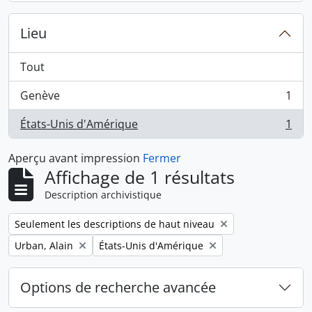
Lieu
Tout
Genève
1
, 1 résultats
États-Unis d'Amérique
1
, 1 résultats
Aperçu avant impression
Fermer
Affichage de 1 résultats
Description archivistique
Remove filter:
Seulement les descriptions de haut niveau
Remove filter:
Remove filter:
Urban, Alain
États-Unis d'Amérique
Options de recherche avancée