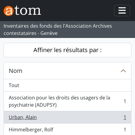
Skip to main content
Togg
Inventaires des fonds des l'Association Archives
contestataires - Genève
Affiner les résultats par :
Nom
Tout
Association pour les droits des usagers de la
1
, 1 résultats
psychiatrie (ADUPSY)
Urban, Alain
1
, 1 résultats
Himmelberger, Rolf
1
, 1 résultats