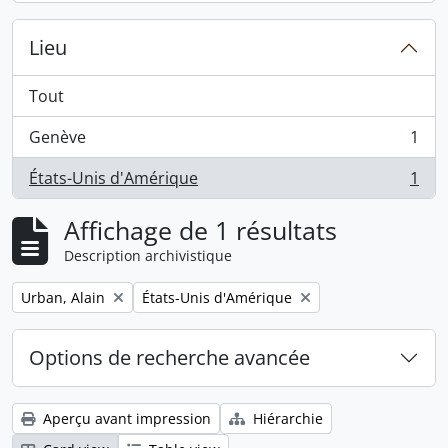
Lieu
Tout
Genève
1
, 1 résultats
États-Unis d'Amérique
1
, 1 résultats
Affichage de 1 résultats
Description archivistique
Remove filter:
Remove filter:
Urban, Alain
États-Unis d'Amérique
Options de recherche avancée
Aperçu avant impression
Hiérarchie