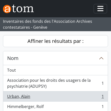
Skip to main content
Togg
Inventaires des fonds des l'Association Archives
contestataires - Genève
Affiner les résultats par :
Nom
Tout
Association pour les droits des usagers de la
1
, 1 résultats
psychiatrie (ADUPSY)
Urban, Alain
1
, 1 résultats
Himmelberger, Rolf
1
, 1 résultats