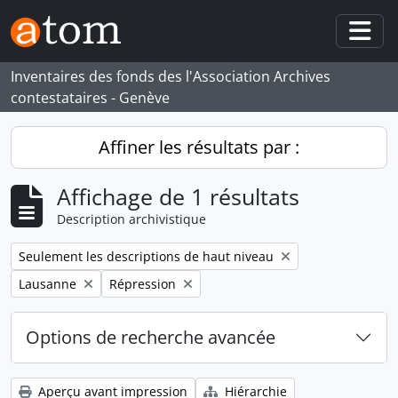
Skip to main content
Togg
Inventaires des fonds des l'Association Archives
contestataires - Genève
Affiner les résultats par :
Affichage de 1 résultats
Description archivistique
Remove filter:
Seulement les descriptions de haut niveau
Remove filter:
Remove filter:
Lausanne
Répression
Options de recherche avancée
Aperçu avant impression
Hiérarchie