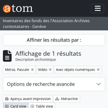
Skip to main content
Togg
Inventaires des fonds des l'Association Archives
contestataires - Genève
Affiner les résultats par :
Affichage de 1 résultats
Description archivistique
Remove filter:
Remove filter:
Remove filter:
Méroz, Pascale
Vidéo
Avec objets numériques
Options de recherche avancée
Aperçu avant impression
Hiérarchie
Card view
Table view