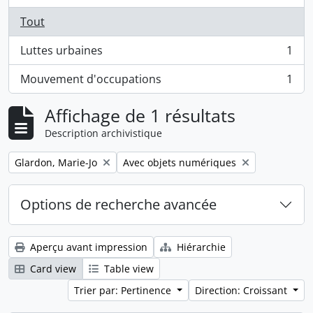
Tout
Luttes urbaines
1
, 1 résultats
Mouvement d'occupations
1
, 1 résultats
Affichage de 1 résultats
Description archivistique
Remove filter:
Remove filter:
Glardon, Marie-Jo
Avec objets numériques
Options de recherche avancée
Aperçu avant impression
Hiérarchie
Card view
Table view
Trier par: Pertinence
Direction: Croissant