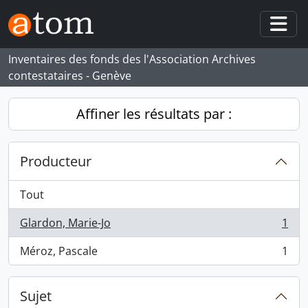
Skip to main content
Togg
Inventaires des fonds des l'Association Archives
contestataires - Genève
Affiner les résultats par :
Producteur
Tout
Glardon, Marie-Jo
1
, 1 résultats
Méroz, Pascale
1
, 1 résultats
Sujet