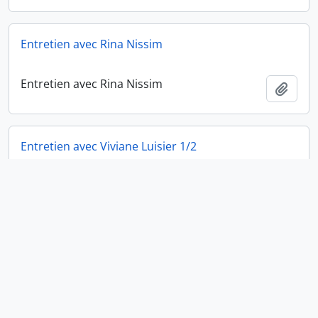
Entretien avec Rina Nissim
Entretien avec Rina Nissim
Ajout
Entretien avec Viviane Luisier 1/2
Entretien avec Viviane Luisier 1/2
Ajout
Entretien avec Brigitte Studer
Entretien avec Brigitte Studer
Ajout