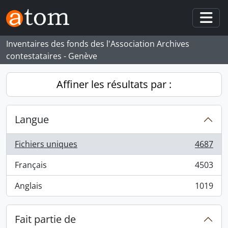
Skip to main content
Togg
Inventaires des fonds des l'Association Archives
contestataires - Genève
Affiner les résultats par :
Langue
Fichiers uniques
4687
, 4687 résultats
Français
4503
, 4503 résultats
Anglais
1019
, 1019 résultats
Fait partie de