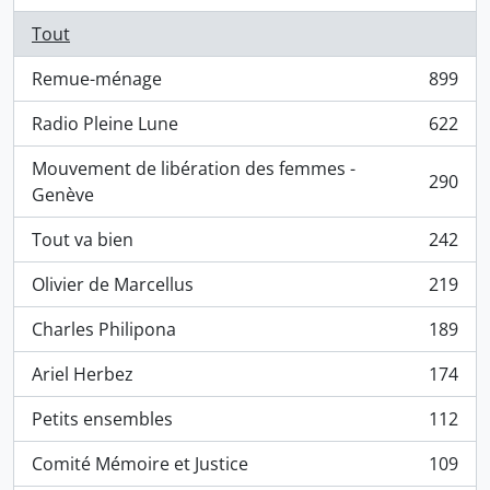
Tout
Remue-ménage
899
, 899 résultats
Radio Pleine Lune
622
, 622 résultats
Mouvement de libération des femmes -
290
, 290 résultats
Genève
Tout va bien
242
, 242 résultats
Olivier de Marcellus
219
, 219 résultats
Charles Philipona
189
, 189 résultats
Ariel Herbez
174
, 174 résultats
Petits ensembles
112
, 112 résultats
Comité Mémoire et Justice
109
, 109 résultats