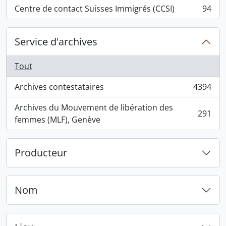
Centre de contact Suisses Immigrés (CCSI)
94
, 94 résultats
Service d'archives
Tout
Archives contestataires
4394
, 4394 résultats
Archives du Mouvement de libération des
291
, 291 résultats
femmes (MLF), Genève
Producteur
Nom