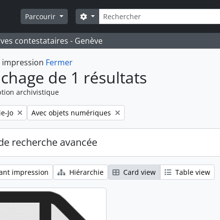
Rechercher
Search options
Parcourir
ives contestataires - Genève
t impression
Fermer
ichage de 1 résultats
tion archivistique
Remove filter:
e-Jo
Avec objets numériques
de recherche avancée
ant impression
Hiérarchie
Card view
Table view