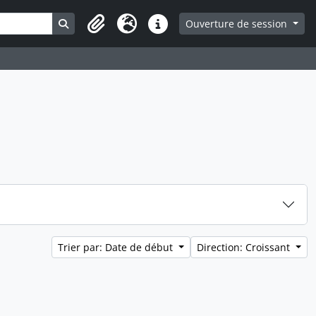
Search in browse page
Ouverture de session
Presse-papier
Langue
Liens rapides
Trier par: Date de début
Direction: Croissant