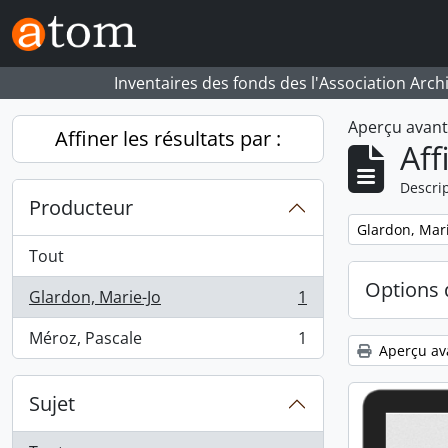
Skip to main content
Inventaires des fonds des l'Association Arch
Aperçu avan
Affiner les résultats par :
Aff
Descrip
Producteur
Remove filter:
Glardon, Mari
Tout
Options 
Glardon, Marie-Jo
1
, 1 résultats
Méroz, Pascale
1
, 1 résultats
Aperçu av
Sujet