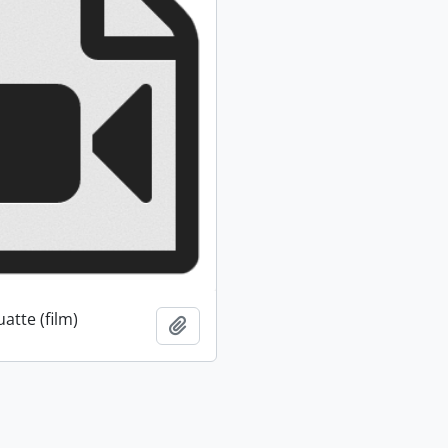
atte (film)
Ajouter au presse-papier