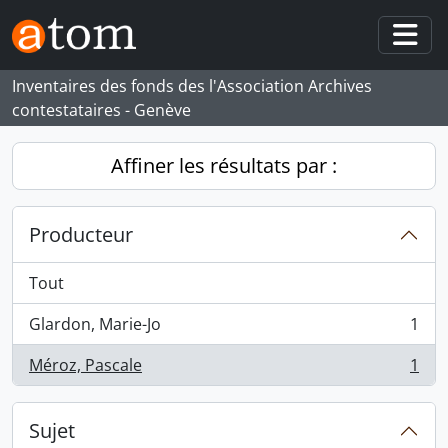
Skip to main content
Togg
Inventaires des fonds des l'Association Archives
contestataires - Genève
Affiner les résultats par :
Producteur
Tout
Glardon, Marie-Jo
1
, 1 résultats
Méroz, Pascale
1
, 1 résultats
Sujet