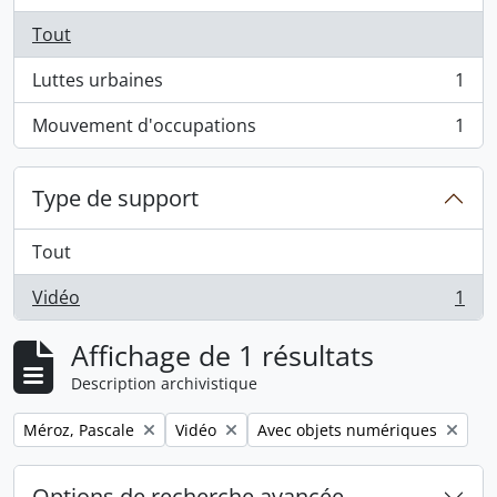
Tout
Luttes urbaines
1
, 1 résultats
Mouvement d'occupations
1
, 1 résultats
Type de support
Tout
Vidéo
1
, 1 résultats
Affichage de 1 résultats
Description archivistique
Remove filter:
Remove filter:
Remove filter:
Méroz, Pascale
Vidéo
Avec objets numériques
Options de recherche avancée