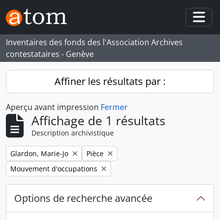
Skip to main content
Togg
Inventaires des fonds des l'Association Archives
contestataires - Genève
Affiner les résultats par :
Aperçu avant impression
Fermer
Affichage de 1 résultats
Description archivistique
Remove filter:
Remove filter:
Glardon, Marie-Jo
Pièce
Remove filter:
Mouvement d'occupations
Options de recherche avancée