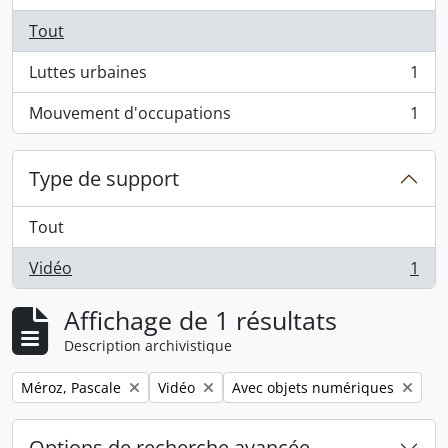
Tout
Luttes urbaines
1
, 1 résultats
Mouvement d'occupations
1
, 1 résultats
Type de support
Tout
Vidéo
1
, 1 résultats
Affichage de 1 résultats
Description archivistique
Remove filter:
Remove filter:
Remove filter:
Méroz, Pascale
Vidéo
Avec objets numériques
Options de recherche avancée