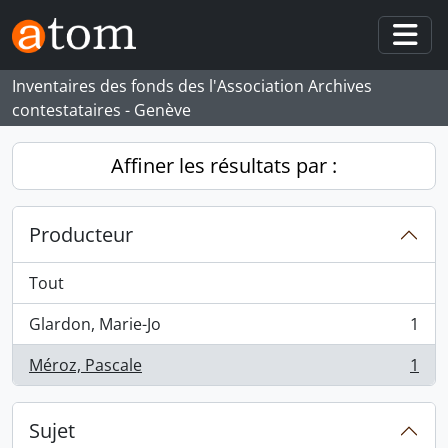
Skip to main content
Togg
Inventaires des fonds des l'Association Archives
contestataires - Genève
Affiner les résultats par :
Producteur
Tout
Glardon, Marie-Jo
1
, 1 résultats
Méroz, Pascale
1
, 1 résultats
Sujet