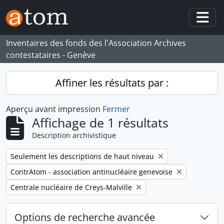
Skip to main content
Togg
Inventaires des fonds des l'Association Archives
contestataires - Genève
Affiner les résultats par :
Aperçu avant impression
Fermer
Affichage de 1 résultats
Description archivistique
Remove filter:
Seulement les descriptions de haut niveau
Remove filter:
ContrAtom - association antinucléaire genevoise
Remove filter:
Centrale nucléaire de Creys-Malville
Options de recherche avancée