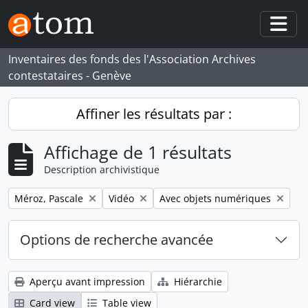
Skip to main content
Togg
Inventaires des fonds des l'Association Archives
contestataires - Genève
Affiner les résultats par :
Affichage de 1 résultats
Description archivistique
Remove filter:
Remove filter:
Remove filter:
Méroz, Pascale
Vidéo
Avec objets numériques
Options de recherche avancée
Aperçu avant impression
Hiérarchie
Card view
Table view