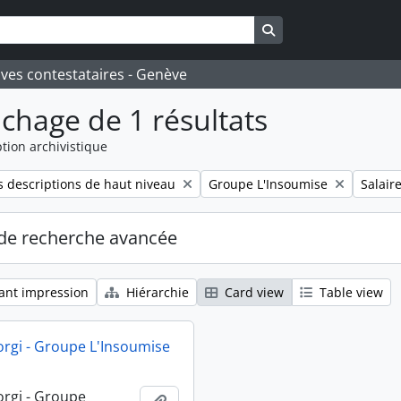
Search in browse pa
ives contestataires - Genève
ichage de 1 résultats
tion archivistique
Remove filter:
Remove 
 descriptions de haut niveau
Groupe L'Insoumise
Salair
de recherche avancée
ant impression
Hiérarchie
Card view
Table view
orgi - Groupe L'Insoumise
orgi - Groupe