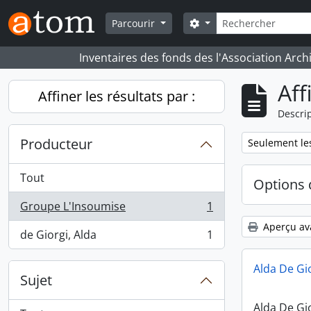
Skip to main content
Rechercher
Search options
Parcourir
Inventaires des fonds des l'Association Arch
Aff
Affiner les résultats par :
Descrip
Producteur
Remove filter:
Seulement les
Tout
Options 
Groupe L'Insoumise
1
, 1 résultats
Aperçu av
de Giorgi, Alda
1
, 1 résultats
Alda De Gi
Sujet
Alda De Gi