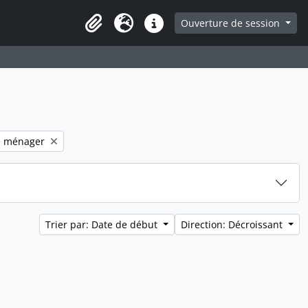
ge
Ouverture de session
Presse-papier
Langue
Liens rapides
filter:
e ménager
Trier par: Date de début
Direction: Décroissant