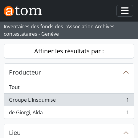
Skip to main content
Togg
Inventaires des fonds des l'Association Archives
contestataires - Genève
Affiner les résultats par :
Producteur
Tout
Groupe L'Insoumise
1
, 1 résultats
de Giorgi, Alda
1
, 1 résultats
Lieu