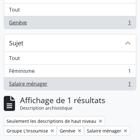
Tout
Genève
1
, 1 résultats
Sujet
Tout
Féminisme
1
, 1 résultats
Salaire ménager
1
, 1 résultats
Affichage de 1 résultats
Description archivistique
Remove filter:
Seulement les descriptions de haut niveau
Remove filter:
Remove filter:
Remove filter:
Groupe L'Insoumise
Genève
Salaire ménager